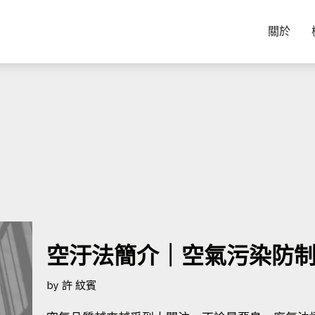
關於
空汙法簡介｜空氣污染防
by
許 紋賓