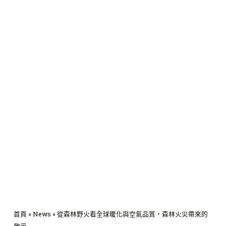
首頁
»
News
»
從森林野火看全球暖化與空氣品質，森林火災帶來的
啟示