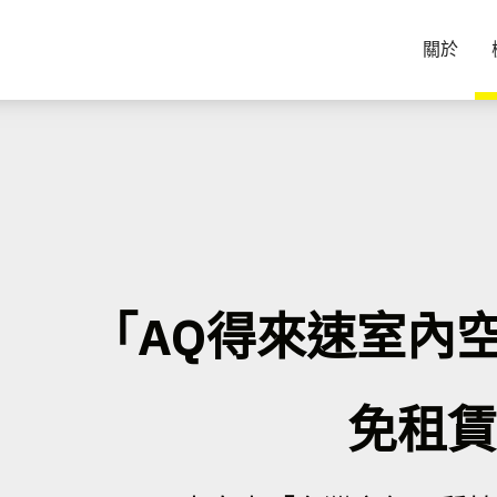
關於
「AQ得來速室內
免租賃