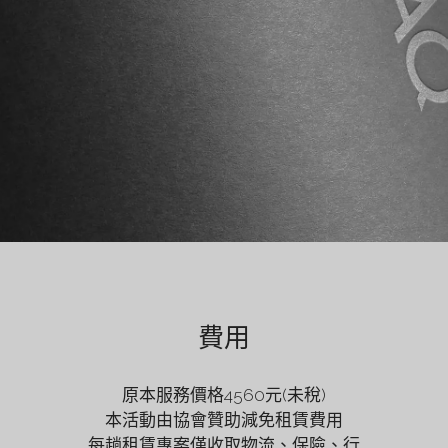
費用
原本服務價格4560元(未稅)
本活動由協會贊助減免租賃費用
每趟租賃專案僅收取物流、保險、行